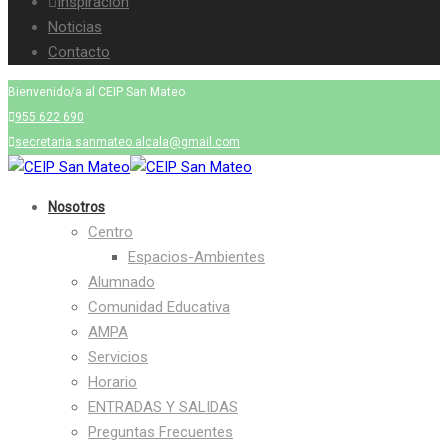
Inspiración
Noticias
Contacto
Bienvenido/a al CEIP San Mateo
955 622 690
secretaria.sanmateo.alcala@gmail.com
Nosotros
Centro
Espacios-Ambientes
Alumnado
Comunidad Educativa
AMPA
Servicios
Horario
ENTRADAS Y SALIDAS
Preguntas Frecuentes