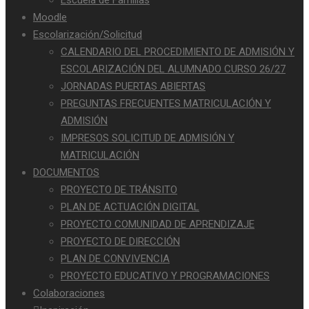
Escuela de Familias
Moodle
Escolarización/Solicitud
CALENDARIO DEL PROCEDIMIENTO DE ADMISIÓN Y
ESCOLARIZACIÓN DEL ALUMNADO CURSO 26/27
JORNADAS PUERTAS ABIERTAS
PREGUNTAS FRECUENTES MATRICULACIÓN Y
ADMISIÓN
IMPRESOS SOLICITUD DE ADMISIÓN Y
MATRICULACIÓN
DOCUMENTOS
PROYECTO DE TRÁNSITO
PLAN DE ACTUACIÓN DIGITAL
PROYECTO COMUNIDAD DE APRENDIZAJE
PROYECTO DE DIRECCIÓN
PLAN DE CONVIVENCIA
PROYECTO EDUCATIVO Y PROGRAMACIONES
Colaboraciones