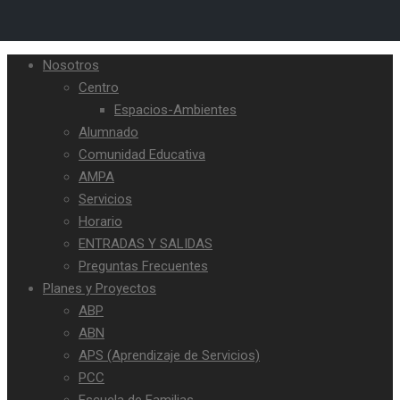
Nosotros
Centro
Espacios-Ambientes
Alumnado
Comunidad Educativa
AMPA
Servicios
Horario
ENTRADAS Y SALIDAS
Preguntas Frecuentes
Planes y Proyectos
ABP
ABN
APS (Aprendizaje de Servicios)
PCC