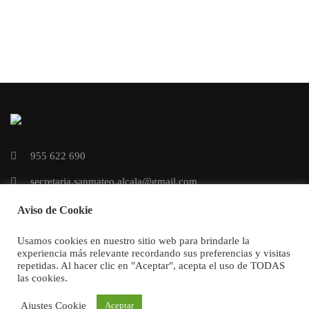
955 622 690
secretaria.sanmateo.alcala@gmail.com
Aviso de Cookie
Usamos cookies en nuestro sitio web para brindarle la
experiencia más relevante recordando sus preferencias y visitas
repetidas. Al hacer clic en "Aceptar", acepta el uso de TODAS
las cookies.
CEIP San Mateo
diseñado por
Reversia.
Todos los derechos reservados.
Ajustes Cookie
Aceptar