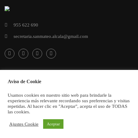
955 622 690
secretaria.sanmateo.alcala@gmail.com
Aviso de Cookie
CEIP San Mateo
diseñado por
Reversia.
Todos los derechos reservados.
Usamos cookies en nuestro sitio web para brindarle la
experiencia más relevante recordando sus preferencias y visitas
repetidas. Al hacer clic en "Aceptar", acepta el uso de TODAS
las cookies.
Ajustes Cookie
Aceptar